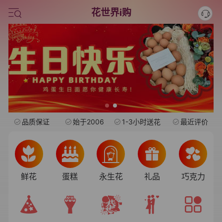
情人节鲜花
花世界i购
中考
水果礼盒
旺仔
品质保证
始于2006
1-3小时送花
最近评价
鲜花
蛋糕
永生花
礼品
巧克力