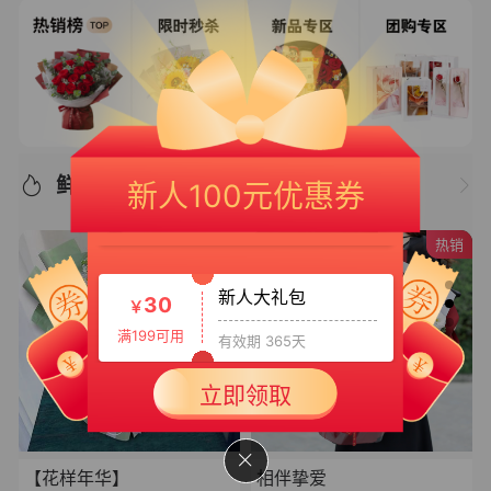
新人专享大礼包
20
￥
鲜花推荐/优选好物
新人100元优惠券
满150可用
有效期 365天
热销
新人大礼包
30
￥
满199可用
有效期 365天
新人专享大礼包3
50
立即领取
￥
满399可用
有效期 365天
【花样年华】
相伴挚爱