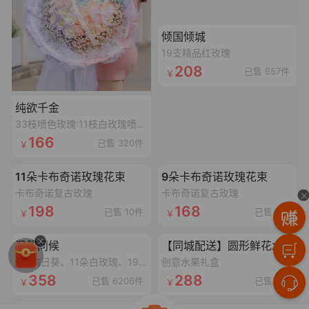
加载失败,点击重试
倾国倾城
19支精品红玫瑰
208
已售 657件
纯欲千金
33枝喷色玫瑰:11枝白玫瑰喷碎冰蓝漆,11枝白玫瑰喷丁香紫漆,11枝白玫瑰喷香妃粉漆,搭配3个同色满天星,1条丝带,2个鱼尾纱蝴蝶结,1个灯串
166
已售 320件
加载失败,点击重试
加载失败,点击重试
11朵卡布奇诺玫瑰花束
9朵卡布奇诺玫瑰花束
卡布奇诺复古玫瑰
卡布奇诺复古玫瑰
198
168
已售 10件
已售 5件
加载失败,点击重试
加载失败,点击重试
温馨问候
【同城配送】圆形鲜花水果礼盒
3朵向日葵、11朵白玫瑰、19朵香槟玫瑰抱抱桶
创意水果礼盒
358
288
已售 6206件
已售 9件
加载失败,点击重试