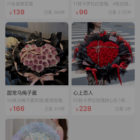
11朵香槟花束
11枝卡罗拉红玫瑰、4枝白桔梗、4枝红豆、尤加利叶
139
96
已售 384件
已售 2.1万件
甜宠乌梅子酱
心上恋人
33枝乌梅子酱玫瑰(曼塔玫瑰喷乌梅子酱漆,拼心形),裸粉色蝴蝶结,裸粉色丝袋绕一圈,1条灯串
52枝卡罗拉玫瑰拼心形,1条十字黑色丝带,1个珍珠蝴蝶结,1张精美卡片(样式随机)
166
228
已售 313件
已售 2件