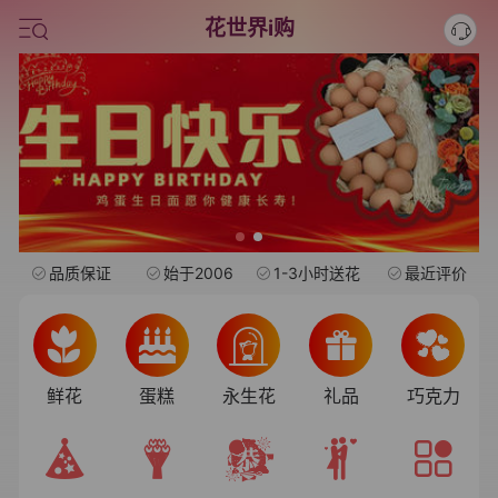
旺仔
花世界i购
情人节鲜花
中考
水果礼盒
品质保证
始于2006
1-3小时送花
最近评价
鲜花
蛋糕
永生花
礼品
巧克力