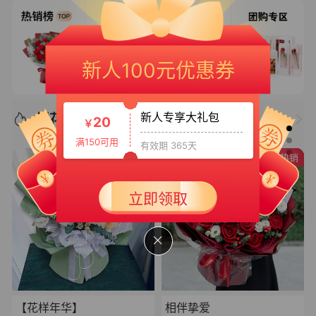
新人专享大礼包3
50
￥
新人100元优惠券
满399可用
有效期 365天
新人专享大礼包
鲜花推荐/优选好物
20
￥
满150可用
有效期 365天
热销
新人大礼包
30
立即领取
￥
满199可用
有效期 365天
【花样年华】
相伴挚爱