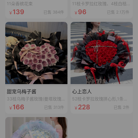
11朵香槟花束
11枝卡罗拉红玫瑰、4枝白桔梗、4枝红豆、尤加利叶
139
96
已售 384件
已售 2.1万件
甜宠乌梅子酱
心上恋人
33枝乌梅子酱玫瑰(曼塔玫瑰喷乌梅子酱漆,拼心形),裸粉色蝴蝶结,裸粉色丝袋绕一圈,1条灯串
52枝卡罗拉玫瑰拼心形,1条十字黑色丝带,1个珍珠蝴蝶结,1张精美卡片(样式随机)
166
228
已售 313件
已售 2件