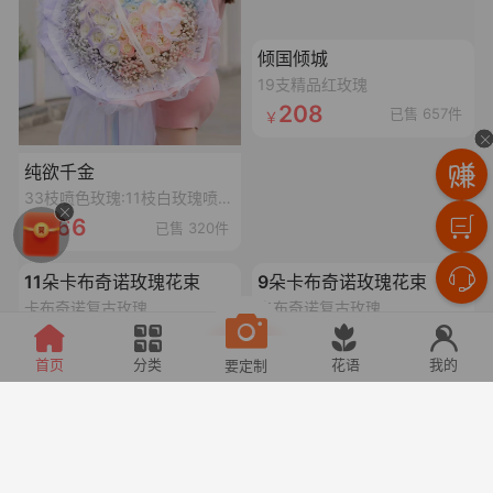
加载失败,点击重试
倾国倾城
19支精品红玫瑰
208
已售 657件
纯欲千金
33枝喷色玫瑰:11枝白玫瑰喷碎冰蓝漆,11枝白玫瑰喷丁香紫漆,11枝白玫瑰喷香妃粉漆,搭配3个同色满天星,1条丝带,2个鱼尾纱蝴蝶结,1个灯串
166
已售 320件
加载失败,点击重试
加载失败,点击重试
11朵卡布奇诺玫瑰花束
9朵卡布奇诺玫瑰花束
卡布奇诺复古玫瑰
卡布奇诺复古玫瑰
198
168
已售 10件
已售 5件
首页
分类
花语
我的
要定制
加载失败,点击重试
加载失败,点击重试
温馨问候
【同城配送】圆形鲜花水果礼盒
3朵向日葵、11朵白玫瑰、19朵香槟玫瑰抱抱桶
创意水果礼盒
358
288
已售 6206件
已售 9件
加载失败,点击重试