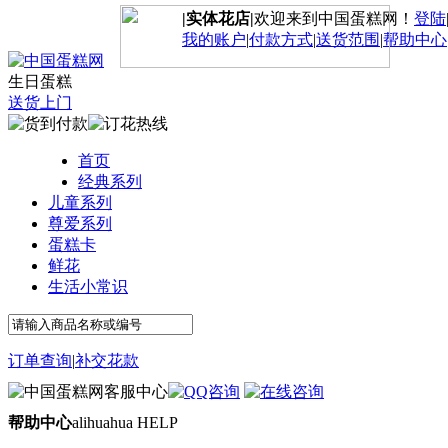
|实体花店|
欢迎来到中国蛋糕网！
登陆
我的账户
|
付款方式
|
送货范围
|
帮助中心
生日蛋糕
送货上门
首页
经典系列
儿童系列
尊爱系列
蛋糕卡
鲜花
生活小常识
订单查询
|
补交花款
帮助中心
alihuahua HELP