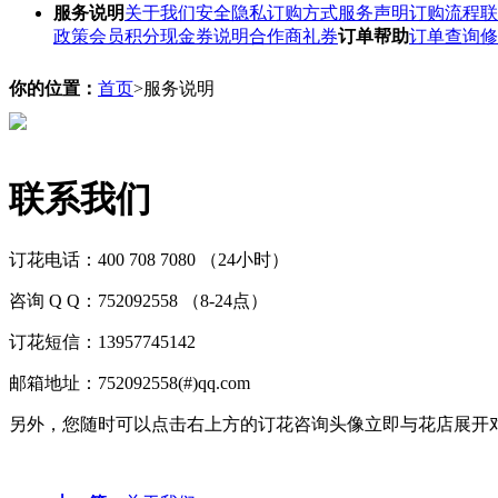
服务说明
关于我们
安全隐私
订购方式
服务声明
订购流程
联
政策
会员积分
现金券说明
合作商礼券
订单帮助
订单查询
修
你的位置：
首页
>服务说明
联系我们
订花电话：400 708 7080 （24小时）
咨询 Q Q：752092558 （8-24点）
订花短信：13957745142
邮箱地址：752092558(#)qq.com
另外，您随时可以点击右上方的订花咨询头像立即与花店展开