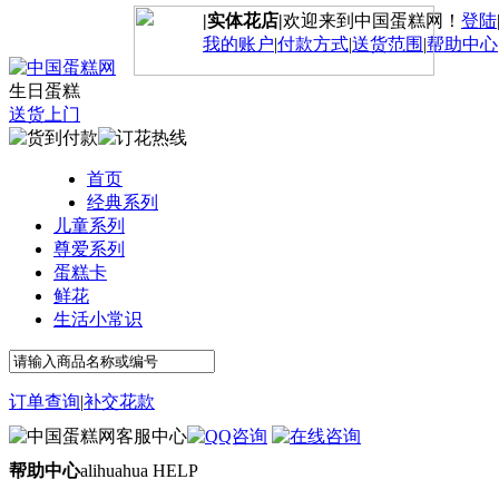
|实体花店|
欢迎来到中国蛋糕网！
登陆
我的账户
|
付款方式
|
送货范围
|
帮助中心
生日蛋糕
送货上门
首页
经典系列
儿童系列
尊爱系列
蛋糕卡
鲜花
生活小常识
订单查询
|
补交花款
帮助中心
alihuahua HELP