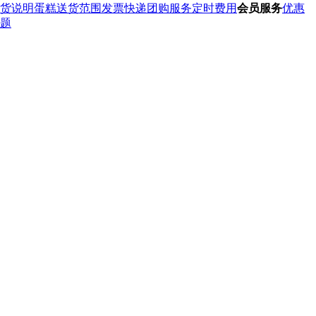
货说明
蛋糕送货范围
发票快递
团购服务
定时费用
会员服务
优惠
题