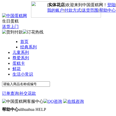
|实体花店|
欢迎来到中国蛋糕网！
登陆
我的账户
|
付款方式
|
送货范围
|
帮助中心
生日蛋糕
送货上门
首页
经典系列
儿童系列
尊爱系列
蛋糕卡
鲜花
生活小常识
订单查询
|
补交花款
帮助中心
alihuahua HELP