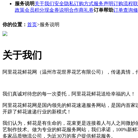
服务说明
关于我们
安全隐私
订购方式
服务声明
订购流程
联
政策
会员积分
现金券说明
合作商礼券
订单帮助
订单查询
修
你的位置：
首页
>服务说明
关于我们
阿里花花鲜花网（温州市花世界花艺有限公司），传递真情，
我们真诚对待您的每一次委托，阿里花花鲜花送给幸福的人！
阿里花花鲜花网是国内领先的鲜花速递服务网站，是国内首家以
开辟了鲜花速递行业的新模式！
我们认为，鲜花是有生命的，花束更是连接着人与人之间微妙
艺制作技术。做为专业的鲜花服务网站，我们承诺，100%新鲜
多家品质物流公司，为近30万的客户提供鲜花服务。