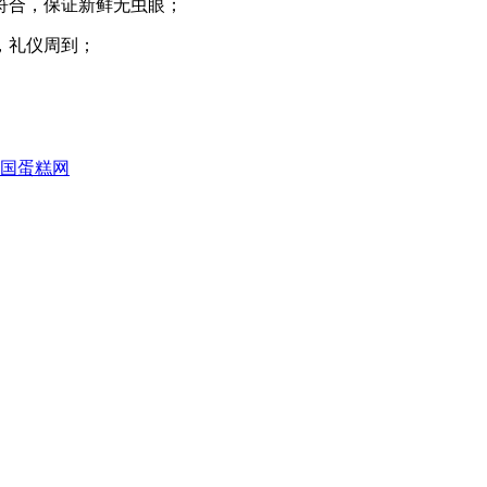
符合，保证新鲜无虫眼；
，礼仪周到；
国蛋糕网