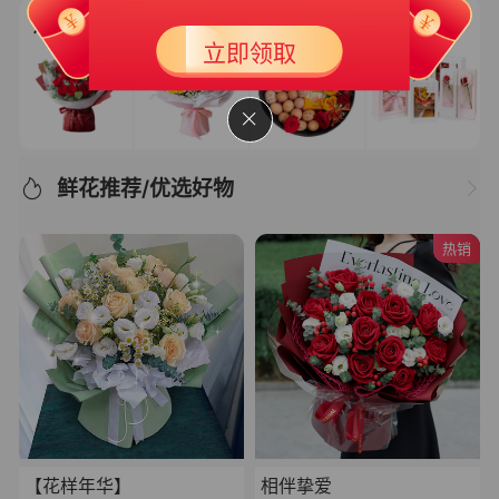
新人专享大礼包3
50
立即领取
￥
满399可用
有效期 365天
鲜花推荐/优选好物
热销
【花样年华】
相伴挚爱