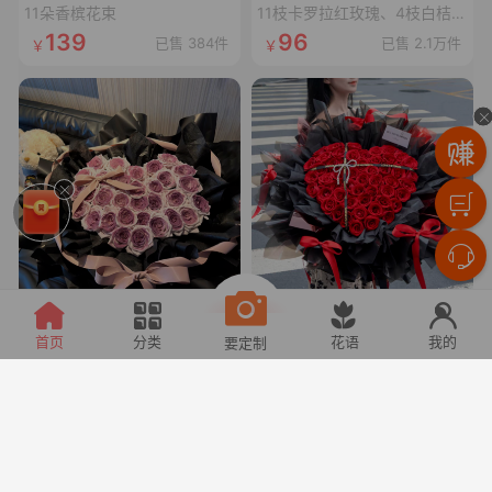
11朵香槟花束
11枝卡罗拉红玫瑰、4枝白桔梗、4枝红豆、尤加利叶
139
96
已售 384件
已售 2.1万件
甜宠乌梅子酱
心上恋人
首页
分类
花语
我的
要定制
33枝乌梅子酱玫瑰(曼塔玫瑰喷乌梅子酱漆,拼心形),裸粉色蝴蝶结,裸粉色丝袋绕一圈,1条灯串
52枝卡罗拉玫瑰拼心形,1条十字黑色丝带,1个珍珠蝴蝶结,1张精美卡片(样式随机)
166
228
已售 313件
已售 2件