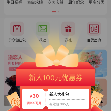
生日祝福
表白求婚
商务庆贺
周年纪念
更多分类
分享领红包
花语
送礼
百货团购
新人专享大礼包
20
￥
新人100元优惠券
满150可用
有效期 365天
新人大礼包
30
￥
满199可用
有效期 365天