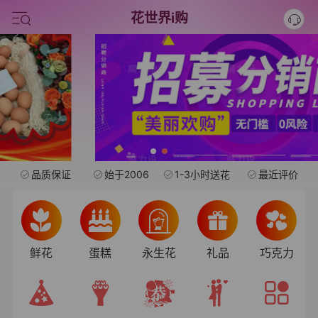
情人节鲜花
花世界i购
中考
水果礼盒
旺仔
品质保证
始于2006
1-3小时送花
最近评价
鲜花
蛋糕
永生花
礼品
巧克力